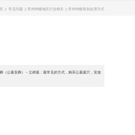
页
常见问题
常州钟楼地区行业相关
常州钟楼骨灰处理方式‌
葬（公墓安葬） - 立碑墓：最常见的方式，购买公墓墓穴，安放