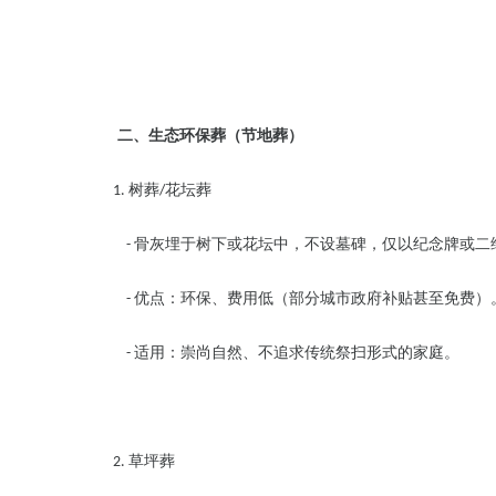
二、生态环保葬（节地葬）
树葬
花坛葬
1.
/
骨灰埋于树下或花坛中，不设墓碑，仅以纪念牌或
-
优点：环保、费用低（部分城市政府补贴甚至免费
-
适用：崇尚自然、不追求传统祭扫形式的家庭。
-
草坪葬
2.