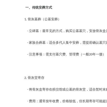
一、传统安葬方式
骨灰墓葬（公墓安葬）
1.
立碑墓：最常见的方式，购买公墓墓穴，安放骨灰
-
家族合葬墓：适合多代人集中安葬，需提前确认墓
-
注意事项：需支付墓穴费、管理费（一般
年一缴）
-
20
骨灰堂寄存
2.
将骨灰盒寄存在殡仪馆或公墓的骨灰堂，适合暂时
-
费用：通常按年收费，价格较低，但长期寄存可能超
-