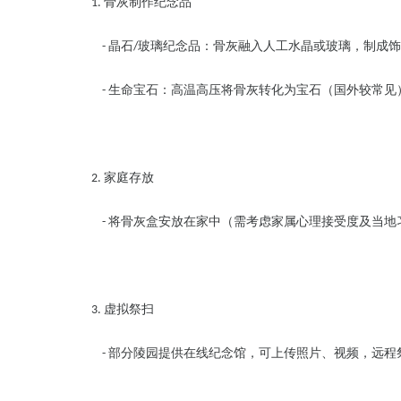
骨灰制作纪念品
1.
晶石
玻璃纪念品：骨灰融入人工水晶或玻璃，制成
-
/
生命宝石：高温高压将骨灰转化为宝石（国外较常
-
家庭存放
2.
将骨灰盒安放在家中（需考虑家属心理接受度及当
-
虚拟祭扫
3.
部分陵园提供在线纪念馆，可上传照片、视频，远
-