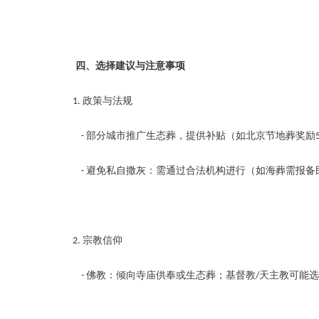
四、选择建议与注意事项
政策与法规
1.
部分城市推广生态葬，提供补贴（如北京节地葬奖励
-
避免私自撒灰：需通过合法机构进行（如海葬需报
-
宗教信仰
2.
佛教：倾向寺庙供奉或生态葬；基督教
天主教可能
-
/