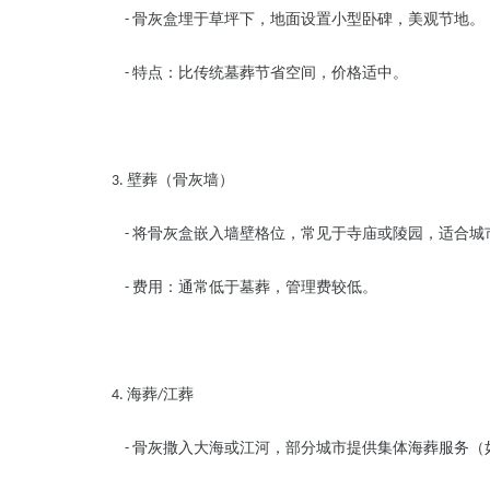
骨灰盒埋于草坪下，地面设置小型卧碑，美观节地
-
特点：比传统墓葬节省空间，价格适中。
-
壁葬（骨灰墙）
3.
将骨灰盒嵌入墙壁格位，常见于寺庙或陵园，适合
-
费用：通常低于墓葬，管理费较低。
-
海葬
江葬
4.
/
骨灰撒入大海或江河，部分城市提供集体海葬服务
-