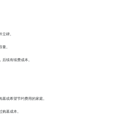
盒并立碑。
穴容量。
，后续有续费成本。
未购墓或希望节约费用的家庭。
过购墓成本。