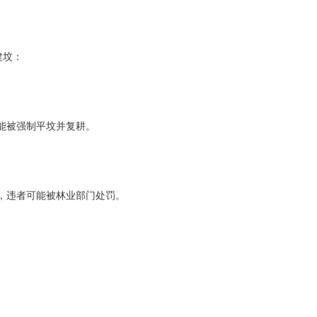
建坟：
能被强制平坟并复耕。
，违者可能被林业部门处罚。
。