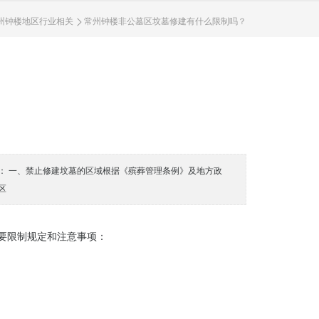
州钟楼地区行业相关
常州钟楼非公墓区坟墓修建有什么限制‌吗？
： 一、禁止修建坟墓的区域根据《殡葬管理条例》及地方政
区
要限制规定和注意事项：