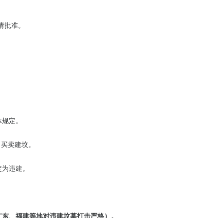
请批准。
体规定。
自买卖建坟。
定为违建。
广东、福建等地对违建坟墓打击严格）。