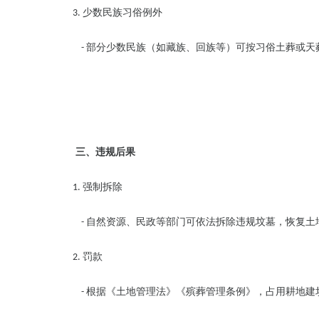
少数民族习俗例外
3.
部分少数民族（如藏族、回族等）可按习俗土葬或天
-
三、违规后果
强制拆除
1.
自然资源、民政等部门可依法拆除违规坟墓，恢复土
-
罚款
2.
根据《土地管理法》《殡葬管理条例》，占用耕地建
-