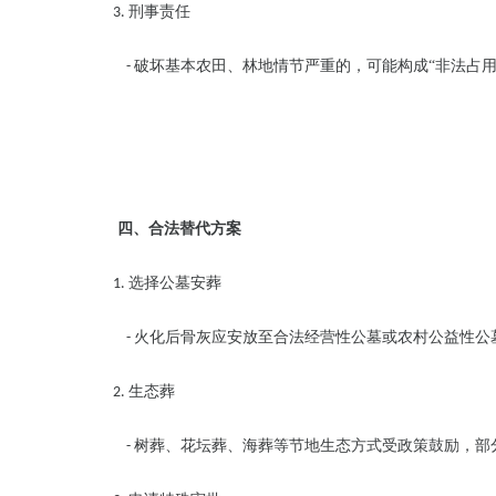
刑事责任
3.
破坏基本农田、林地情节严重的，可能构成“非法占用
-
四、合法替代方案
选择公墓安葬
1.
火化后骨灰应安放至合法经营性公墓或农村公益性公
-
生态葬
2.
树葬、花坛葬、海葬等节地生态方式受政策鼓励，部
-