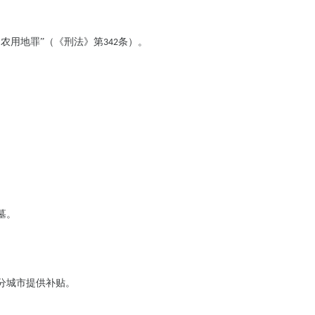
农用地罪”（《刑法》第
条）。
342
墓。
分城市提供补贴。