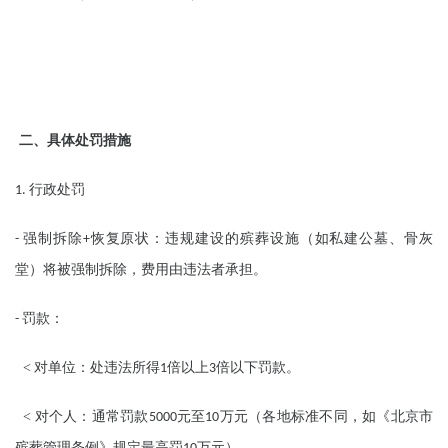
二、具体处罚措施
行政处罚
1.
强制拆除
恢复原状：违规建设的殡葬设施（如私建公墓、骨灰
-
+
堂）将被强制拆除，费用由违法者承担。
罚款：
-
<
对单位：处违法所得
倍以上
倍以下罚款。
1
3
<
对个人：通常罚款
元至
万元（各地标准不同，如《北京市
5000
10
殡葬管理条例》规定最高罚
万元）。