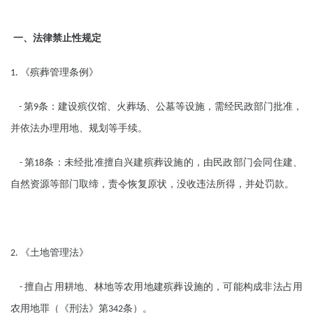
一、法律禁止性规定
《殡葬管理条例》
1.
第
条：建设殡仪馆、火葬场、公墓等设施，需经民政部门批准，
-
9
并依法办理用地、规划等手续。
第
条：未经批准擅自兴建殡葬设施的，由民政部门会同住建、
-
18
自然资源等部门取缔，责令恢复原状，没收违法所得，并处罚款。
《土地管理法》
2.
擅自占用耕地、林地等农用地建殡葬设施的，可能构成非法占用
-
农用地罪（《刑法》第
条）。
342