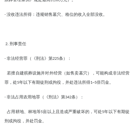
10
没收违法所得：违规销售墓穴、格位的收入全部没收。
-
刑事责任
2.
非法经营罪（《刑法》第
条）：
-
225
若擅自建殡葬设施并对外经营（如售卖墓穴），可能构成非法经营
罪，处
年以下有期徒刑或拘役，并处违法所得
倍罚金。
5
1~5
非法占用农用地罪（《刑法》第
条）：
-
342
占用耕地、林地等
亩以上且造成严重破坏的，可处
年以下有期徒
5
5
刑或拘役，并处罚金。