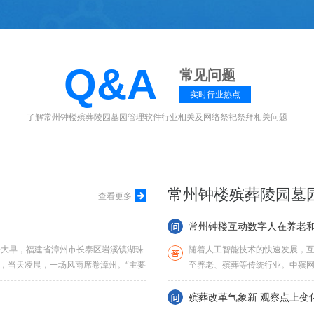
Q&A
常见问题
实时行业热点
了解常州钟楼殡葬陵园墓园管理软件行业相关及网络祭祀祭拜相关问题
查看更多
常州钟楼互动数字人在养老
24日一大早，福建省漳州市长泰区岩溪镇湖珠
随着人工智能技术的快速发展，互
，当天凌晨，一场风雨席卷漳州。“主要
至养老、殡葬等传统行业。中殡
业提供了情感慰藉、服务升级的新..
殡葬改革气象新 观察点上变