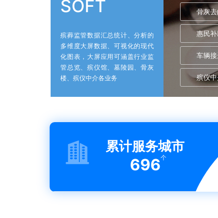
SOFT
骨灰去
惠民补
殡葬监管数据汇总统计、分析的
多维度大屏数据、可视化的现代
车辆接
化图表，大屏应用可涵盖行业监
管总览、殡仪馆、墓陵园、骨灰
殡仪中
楼、殡仪中介各业务
累计服务城市
个
696