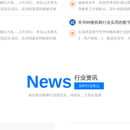
撒向大海……3月28日，来自山东青岛
编者按去年，民政部考虑区域位置
达指定区域后，在深情凝望和默默祈祷
理服务工作观察点，其中省级观察
观察点2个。在民政部统一部署下..
常州钟楼殡葬行业实用的数
撒向大海……3月28日，来自山东青岛
在选择适用于常州钟楼殡葬行业的
达指定区域后，在深情凝望和默默祈祷
2、用户体验；3、数据安全性；
为关键的一点，因为它直...
常州钟楼殡葬服务的系统有
及国家尊重少数民族风俗习惯的相关政
殡葬服务系统（殡葬管理信息系
允许土葬的少数民族1. 回族 - 习
务而设计的综合性信息化平台，
块。以下是系统的核心功能分类及说
News
行业资讯
实时行业热点
法行为，将面临行政处罚甚至刑事责
推全面动殡葬行业规范化、绿色化、人性化发展
法》等相关法规，以下是详细规定：
法规，涉及火化区域、手续办理、遗体
火化区域规定（强制火化区 vs. 土葬