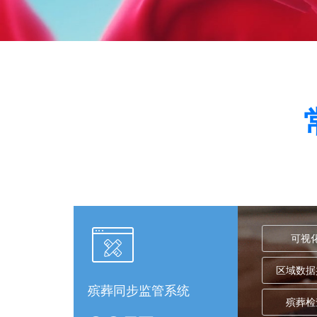
可视
区域数据
殡葬同步监管系统
殡葬检