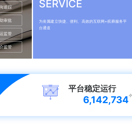
SERVICE
向追踪
助审批
为丧属建立快捷、便利、高效的互联网+殡葬服务平
台通道
运监管
介监管
平台稳定运行
6,142,734