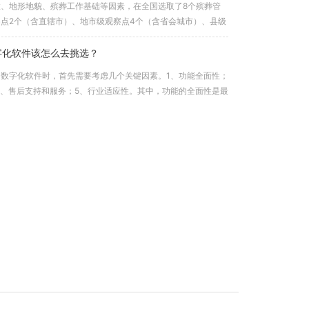
、地形地貌、殡葬工作基础等因素，在全国选取了8个殡葬管
点2个（含直辖市）、地市级观察点4个（含省会城市）、县级
.
字化软件该怎么去挑选？
数字化软件时，首先需要考虑几个关键因素。1、功能全面性；
4、售后支持和服务；5、行业适应性。其中，功能的全面性是最
包含哪些功能？
统或智慧殡葬平台）是为提升殡葬服务效率、规范管理、便民服
通常涵盖业务办理、流程管理、数据统计、公共服务等功能模
...