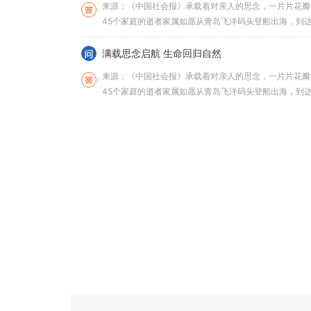
来源：《中国社会报》承载着对亲人的思念，一片片花瓣
45个家庭的逝者家属如愿从青岛飞洋码头登船出海，到
中，将亲人的骨灰罐通过牵引绳缓...
满载思念启航 生命回归自然
来源：《中国社会报》承载着对亲人的思念，一片片花瓣
45个家庭的逝者家属如愿从青岛飞洋码头登船出海，到
中，将亲人的骨灰罐通过牵引绳缓...
允许土葬的少数名族有哪些？
在中国，允许土葬的少数民族主要依据《殡葬管理条例》
策。以下是可以合法土葬的少数民族及其特殊规定： 一、明确
俗：依伊斯兰教规实行速...
‌常州钟楼擅自新建殡葬设施的会有什么处罚？
擅自新建殡葬设施（如公墓、骨灰堂、火葬场等）属于违
任。具体处罚依据《殡葬管理条例》《土地管理法》《刑
一、法律禁止性规定1. 《殡葬管...
常州钟楼火化遗体有什么规定‌吗？
火化遗体的相关规定主要依据《殡葬管理条例》及地方性
处理、骨灰管理等方面。以下是具体规定和注意事项： 一、